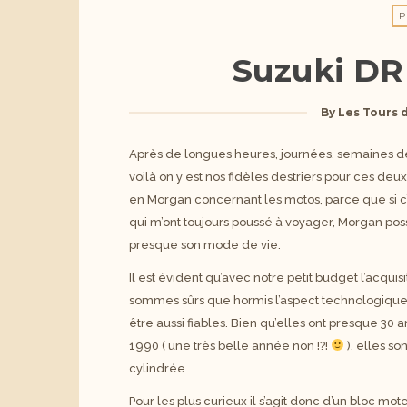
Suzuki DR
By
Les Tours 
Après de longues heures, journées, semaines de
voilà on y est nos fidèles destriers pour ces de
en Morgan concernant les motos, parce que si c’
qui m’ont toujours poussé à voyager, Morgan pos
presque son mode de vie.
Il est évident qu’avec notre petit budget l’acqui
sommes sûrs que hormis l’aspect technologique
être aussi fiables. Bien qu’elles ont presque 30 
1990 ( une très belle année non !?!
), elles so
cylindrée.
Pour les plus curieux il s’agit donc d’un bloc mot