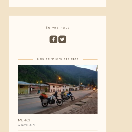
Suivez nous
roundedfacebook
roundedtwitterbird
Nos derniers articles
MERCI !
4 avril 2019