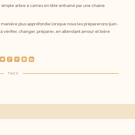
ar simple arbre à cames en tête entrainé par une chaine
manière plus approfondie lorsque nous les préparerons (juin-
es à vérifier, changer, préparer…en attendant amour et bière
oundedtwitterbird
roundedgoogleplus
roundedpinterest
roundedemail
roundedlinkedin
TAGS