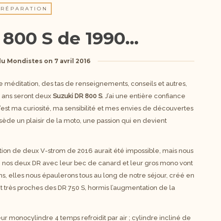
PRÉPARATION
 800 S de 1990…
du Mondistes
on
7 avril 2016
 méditation, des tas de renseignements, conseils et autres,
ux ans seront deux
Suzuki DR 800 S
. J’ai une entière confiance
est ma curiosité, ma sensibilité et mes envies de découvertes
sède un plaisir de la moto, une passion qui en devient
sition de deux V-strom de 2016 aurait été impossible, mais nous
 nos deux DR avec leur bec de canard et leur gros mono vont
ans, elles nous épaulerons tous au long de notre séjour, créé en
nt très proches des DR 750 S, hormis l’augmentation de la
eur monocylindre 4 temps refroidit par air ; cylindre incliné de