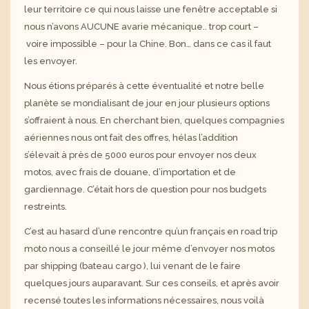
leur territoire ce qui nous laisse une fenêtre acceptable si
nous n’avons AUCUNE avarie mécanique
..
trop
court –
voire
impossible – pour la Chine. Bon… dans ce cas il faut
les envoyer.
Nous étions préparés à cette éventualité et notre belle
planète se mondialisant de jour en jour plusieurs options
s’offraient à nous. En cherchant bien, quelques compagnies
aériennes nous ont fait des offres, hélas l’addition
s’élevait
à
près
de 5000 euros pour envoyer nos deux
motos, avec frais de douane, d’importation et de
gardiennage. C’était hors de question pour nos budgets
restreints.
C’est au hasard d’une rencontre qu’un français en road trip
moto nous a
conseillé
le jour même d’e
nvoyer nos motos
par shipping (
bateau
cargo )
, lui venant de le faire
quelques jours
auparavant
. Sur ces conseils, et après avoir
recensé toutes les informations nécessaires, nous voilà