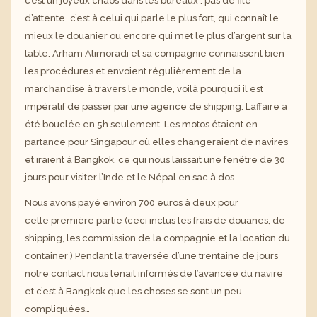
c’est un joyeux chaos dans les bureaux : pas de file
d’attente…c’est à celui qui parle le plus fort, qui connaît le
mieux le douanier ou encore qui met le plus d’argent sur la
table.
Arham
Alimoradi
et sa compagnie connaissent bien
les procédures et envoient régulièrement de la
marchandise à travers le monde, voilà pourquoi il est
impératif de passer par une agence de shipping. L’affaire a
été bouclée en 5h seulement. Les motos étaient en
partance pour Singapour où elles changeraient de navires
et iraient à Bangkok, ce qui nous laissait une fenêtre de 30
jours pour visiter l’Inde et le Népal en sac à dos.
Nous avons payé environ 700 euros à deux pour
cette
première partie (
ceci inclus les frais de douanes, de
shipping, les commission de la compagnie et la location du
container ) Pendant la traversée d’une trentaine de jours
notre contact nous tenait informés de l’avancée du navire
et c’est à Bangkok que les choses se sont un peu
compliquées…