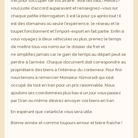
fret pour s’occuper de vos affaire ; elle les vaut ! Mettez
–
vous juste d’accord auparavant et renseignez
–
vous sur
chaque petite interrogation, il est là pour ça après tout ! Il
est des domaines où seule l’expérience, le réseau et le
toupet fonctionnent et l’import-export en fait partie. Enfin si
vous voyagez à deux véhicules ou plus, prenez le temps
de mettre tous vos noms sur le dossier de fret et
ne
simplifiez jamais car le gain de temps au départ peut se
perdre à l’arrivée. Chaque document doit correspondre au
propriétaire des biens à l’intérieur du conteneur. Pour finir
nous tenons à remercier Monsieur
Alimoradi
qui s’est
occupé de tout en Iran pour un prix raisonnable. Nous
ajoutons ses coordonnées plus bas si un jour vous passez
par l’Iran ou même désirez envoyer vos biens en Iran.
En espérant que
cet
article vous sera utile.
Bonne année et comme toujours amour et bière fraîche !