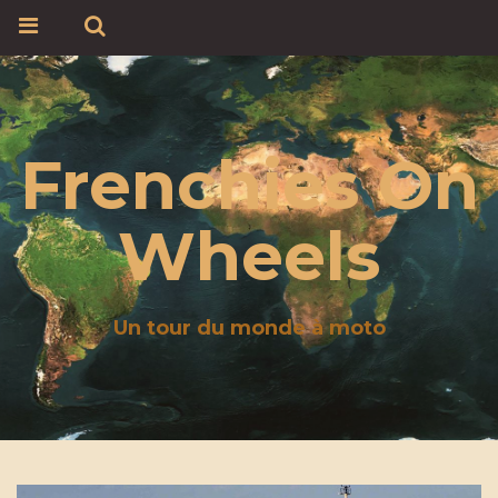
Frenchies On
Wheels
Un tour du monde à moto