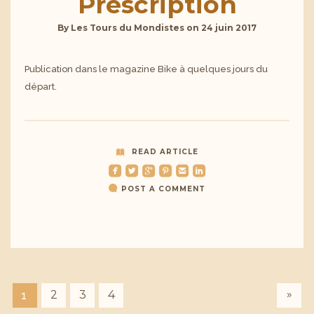
Prescription
By
Les Tours du Mondistes
on
24 juin 2017
Publication dans le magazine Bike à quelques jours du
départ.
READ ARTICLE
roundedfacebook
roundedtwitterbird
roundedgoogleplus
roundedpinterest
roundedemail
roundedlinkedin
POST A COMMENT
»
2
3
4
1