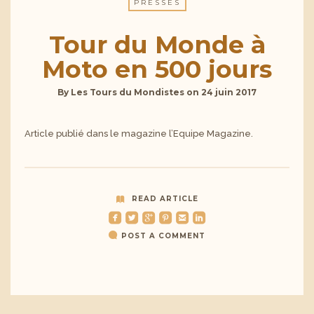
PRESSES
Tour du Monde à
Moto en 500 jours
By
Les Tours du Mondistes
on
24 juin 2017
Article publié dans le magazine l’Equipe Magazine.
READ ARTICLE
roundedfacebook
roundedtwitterbird
roundedgoogleplus
roundedpinterest
roundedemail
roundedlinkedin
POST A COMMENT