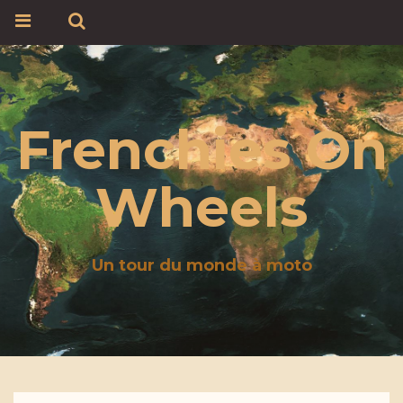
Frenchies On
Wheels
Un tour du monde à moto