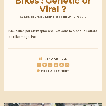
Bikes : Genetic or
Viral ?
By
Les Tours du Mondistes
on
24 juin 2017
Publication par Christophe Chauvet dans la rubrique Letters
de Bike magazine.
READ ARTICLE
roundedfacebook
roundedtwitterbird
roundedgoogleplus
roundedpinterest
roundedemail
roundedlinkedin
POST A COMMENT