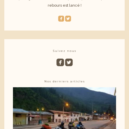
rebours est lancé !
roundedfacebook
roundedtwitterbird
Suivez nous
roundedfacebook
roundedtwitterbird
Nos derniers articles